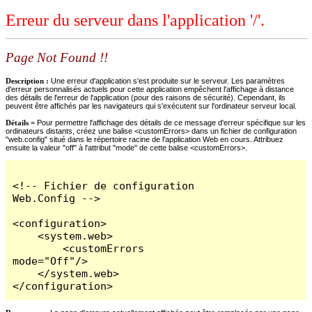
Erreur du serveur dans l'application '/'.
Page Not Found !!
Description :
Une erreur d'application s'est produite sur le serveur. Les paramètres
d'erreur personnalisés actuels pour cette application empêchent l'affichage à distance
des détails de l'erreur de l'application (pour des raisons de sécurité). Cependant, ils
peuvent être affichés par les navigateurs qui s'exécutent sur l'ordinateur serveur local.
Détails =
Pour permettre l'affichage des détails de ce message d'erreur spécifique sur les
ordinateurs distants, créez une balise <customErrors> dans un fichier de configuration
"web.config" situé dans le répertoire racine de l'application Web en cours. Attribuez
ensuite la valeur "off" à l'attribut "mode" de cette balise <customErrors>.
<!-- Fichier de configuration 
Web.Config -->

<configuration>

    <system.web>

        <customErrors 
mode="Off"/>

    </system.web>

</configuration>