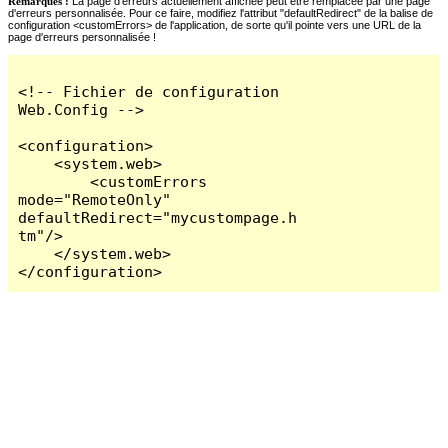
Remarques :
La page d'erreurs actuellement affichée peut être remplacée par une page
d'erreurs personnalisée. Pour ce faire, modifiez l'attribut "defaultRedirect" de la balise de
configuration <customErrors> de l'application, de sorte qu'il pointe vers une URL de la
page d'erreurs personnalisée !
<!-- Fichier de configuration 
Web.Config -->

<configuration>

    <system.web>

        <customErrors 
mode="RemoteOnly" 
defaultRedirect="mycustompage.h
tm"/>

    </system.web>

</configuration>