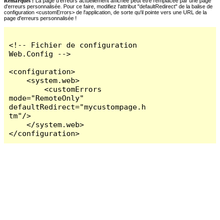
Remarques :
La page d'erreurs actuellement affichée peut être remplacée par une page
d'erreurs personnalisée. Pour ce faire, modifiez l'attribut "defaultRedirect" de la balise de
configuration <customErrors> de l'application, de sorte qu'il pointe vers une URL de la
page d'erreurs personnalisée !
<!-- Fichier de configuration 
Web.Config -->

<configuration>

    <system.web>

        <customErrors 
mode="RemoteOnly" 
defaultRedirect="mycustompage.h
tm"/>

    </system.web>

</configuration>