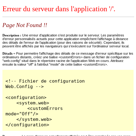
Erreur du serveur dans l'application '/'.
Page Not Found !!
Description :
Une erreur d'application s'est produite sur le serveur. Les paramètres
d'erreur personnalisés actuels pour cette application empêchent l'affichage à distance
des détails de l'erreur de l'application (pour des raisons de sécurité). Cependant, ils
peuvent être affichés par les navigateurs qui s'exécutent sur l'ordinateur serveur local.
Détails =
Pour permettre l'affichage des détails de ce message d'erreur spécifique sur les
ordinateurs distants, créez une balise <customErrors> dans un fichier de configuration
"web.config" situé dans le répertoire racine de l'application Web en cours. Attribuez
ensuite la valeur "off" à l'attribut "mode" de cette balise <customErrors>.
<!-- Fichier de configuration 
Web.Config -->

<configuration>

    <system.web>

        <customErrors 
mode="Off"/>

    </system.web>

</configuration>