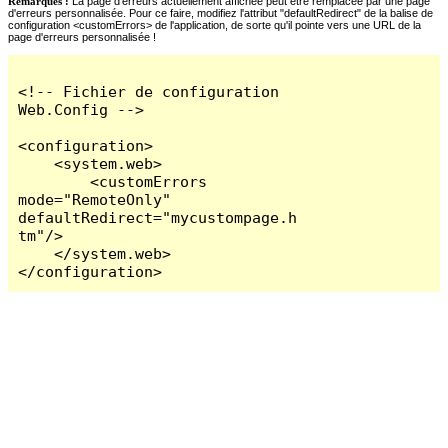
Remarques :
La page d'erreurs actuellement affichée peut être remplacée par une page
d'erreurs personnalisée. Pour ce faire, modifiez l'attribut "defaultRedirect" de la balise de
configuration <customErrors> de l'application, de sorte qu'il pointe vers une URL de la
page d'erreurs personnalisée !
<!-- Fichier de configuration 
Web.Config -->

<configuration>

    <system.web>

        <customErrors 
mode="RemoteOnly" 
defaultRedirect="mycustompage.h
tm"/>

    </system.web>

</configuration>