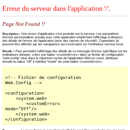
Erreur du serveur dans l'application '/'.
Page Not Found !!
Description :
Une erreur d'application s'est produite sur le serveur. Les paramètres
d'erreur personnalisés actuels pour cette application empêchent l'affichage à distance
des détails de l'erreur de l'application (pour des raisons de sécurité). Cependant, ils
peuvent être affichés par les navigateurs qui s'exécutent sur l'ordinateur serveur local.
Détails =
Pour permettre l'affichage des détails de ce message d'erreur spécifique sur les
ordinateurs distants, créez une balise <customErrors> dans un fichier de configuration
"web.config" situé dans le répertoire racine de l'application Web en cours. Attribuez
ensuite la valeur "off" à l'attribut "mode" de cette balise <customErrors>.
<!-- Fichier de configuration 
Web.Config -->

<configuration>

    <system.web>

        <customErrors 
mode="Off"/>

    </system.web>

</configuration>