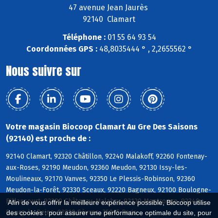
47 avenue Jean Jaurès
92140 Clamart
Téléphone :
01 55 64 93 54
Coordonnées GPS :
48,8035444 ° , 2,2655562 °
Nous suivre sur
Votre magasin Biocoop Clamart Au Gre Des Saisons
(92140) est proche de :
92140 Clamart, 92320 Châtillon, 92240 Malakoff, 92260 Fontenay-
aux-Roses, 92190 Meudon, 92360 Meudon, 92130 Issy-les-
Moulineaux, 92170 Vanves, 92350 Le Plessis-Robinson, 92360
Meudon-la-Forêt, 92330 Sceaux, 92220 Bagneux, 92100 Boulogne-
Billancourt, 92290 Châtenay-Malabry, 92120 Montrouge, 92340
Afin de vous offrir la meilleure expérience possible, Biocoop utilise
Bourg-la-Reine, 92310 Sèvres, 75015 Paris
des cookies : pour assurer une performance optimale du site, pour