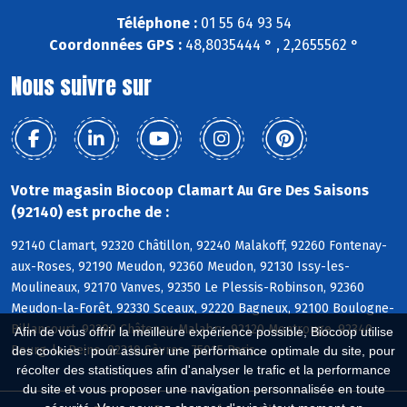
Téléphone :
01 55 64 93 54
Coordonnées GPS :
48,8035444 ° , 2,2655562 °
Nous suivre sur
Votre magasin Biocoop Clamart Au Gre Des Saisons
(92140) est proche de :
92140 Clamart, 92320 Châtillon, 92240 Malakoff, 92260 Fontenay-
aux-Roses, 92190 Meudon, 92360 Meudon, 92130 Issy-les-
Moulineaux, 92170 Vanves, 92350 Le Plessis-Robinson, 92360
Meudon-la-Forêt, 92330 Sceaux, 92220 Bagneux, 92100 Boulogne-
Billancourt, 92290 Châtenay-Malabry, 92120 Montrouge, 92340
Afin de vous offrir la meilleure expérience possible, Biocoop utilise
Bourg-la-Reine, 92310 Sèvres, 75015 Paris
des cookies : pour assurer une performance optimale du site, pour
récolter des statistiques afin d'analyser le trafic et la performance
du site et vous proposer une navigation personnalisée en toute