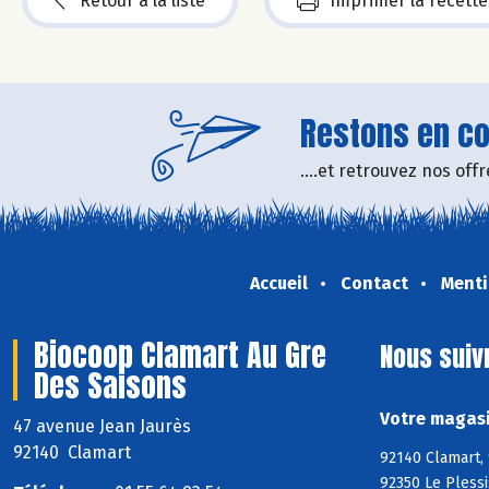
Retour à la liste
Imprimer la recette
Restons en con
....et retrouvez nos of
Accueil
Contact
Menti
Biocoop Clamart Au Gre
Nous suiv
Des Saisons
Votre magasi
47 avenue Jean Jaurès
92140 Clamart
92140 Clamart,
92350 Le Pless