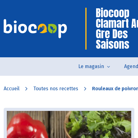
Biocoop
Clamart A
Gre Des
Saisons
Le magasin
Agen
Accueil
Toutes nos recettes
Rouleaux de poivron