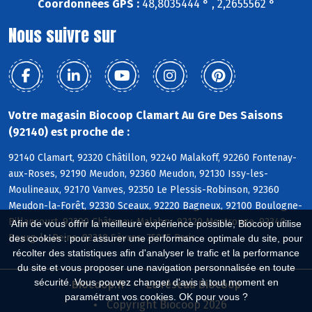
Coordonnées GPS :
48,8035444 ° , 2,2655562 °
Nous suivre sur
Votre magasin Biocoop Clamart Au Gre Des Saisons
(92140) est proche de :
92140 Clamart, 92320 Châtillon, 92240 Malakoff, 92260 Fontenay-
aux-Roses, 92190 Meudon, 92360 Meudon, 92130 Issy-les-
Moulineaux, 92170 Vanves, 92350 Le Plessis-Robinson, 92360
Meudon-la-Forêt, 92330 Sceaux, 92220 Bagneux, 92100 Boulogne-
Billancourt, 92290 Châtenay-Malabry, 92120 Montrouge, 92340
Afin de vous offrir la meilleure expérience possible, Biocoop utilise
Bourg-la-Reine, 92310 Sèvres, 75015 Paris
des cookies : pour assurer une performance optimale du site, pour
récolter des statistiques afin d'analyser le trafic et la performance
du site et vous proposer une navigation personnalisée en toute
sécurité. Vous pouvez changer d'avis à tout moment en
Biocoop.fr
Le réseau Biocoop
paramétrant vos cookies. OK pour vous ?
Copyright Biocoop 2026