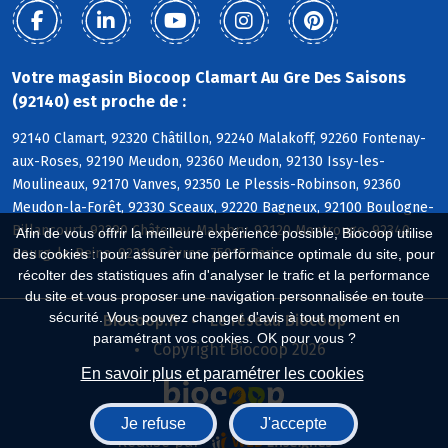
Votre magasin Biocoop Clamart Au Gre Des Saisons
(92140) est proche de :
92140 Clamart, 92320 Châtillon, 92240 Malakoff, 92260 Fontenay-
aux-Roses, 92190 Meudon, 92360 Meudon, 92130 Issy-les-
Moulineaux, 92170 Vanves, 92350 Le Plessis-Robinson, 92360
Meudon-la-Forêt, 92330 Sceaux, 92220 Bagneux, 92100 Boulogne-
Billancourt, 92290 Châtenay-Malabry, 92120 Montrouge, 92340
Afin de vous offrir la meilleure expérience possible, Biocoop utilise
Bourg-la-Reine, 92310 Sèvres, 75015 Paris
des cookies : pour assurer une performance optimale du site, pour
récolter des statistiques afin d'analyser le trafic et la performance
du site et vous proposer une navigation personnalisée en toute
sécurité. Vous pouvez changer d'avis à tout moment en
Biocoop.fr
Le réseau Biocoop
paramétrant vos cookies. OK pour vous ?
Copyright Biocoop 2026
En savoir plus et paramétrer les cookies
Je refuse
J'accepte
Réalisé par