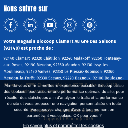
Nous suivre sur
Votre magasin Biocoop Clamart Au Gre Des Saisons
(92140) est proche de :
92140 Clamart, 92320 Châtillon, 92240 Malakoff, 92260 Fontenay-
aux-Roses, 92190 Meudon, 92360 Meudon, 92130 Issy-les-
Moulineaux, 92170 Vanves, 92350 Le Plessis-Robinson, 92360
Meudon-la-Forêt, 92330 Sceaux, 92220 Bagneux, 92100 Boulogne-
Billancourt, 92290 Châtenay-Malabry, 92120 Montrouge, 92340
Afin de vous offrir la meilleure expérience possible, Biocoop utilise
Bourg-la-Reine, 92310 Sèvres, 75015 Paris
des cookies : pour assurer une performance optimale du site, pour
récolter des statistiques afin d'analyser le trafic et la performance
du site et vous proposer une navigation personnalisée en toute
sécurité. Vous pouvez changer d'avis à tout moment en
Biocoop.fr
Le réseau Biocoop
paramétrant vos cookies. OK pour vous ?
Copyright Biocoop 2026
En savoir plus et paramétrer les cookies