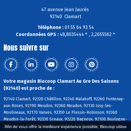
47 avenue Jean Jaurès
92140 Clamart
Téléphone :
01 55 64 93 54
Coordonnées GPS :
48,8035444 ° , 2,2655562 °
Nous suivre sur
Votre magasin Biocoop Clamart Au Gre Des Saisons
(92140) est proche de :
92140 Clamart, 92320 Châtillon, 92240 Malakoff, 92260 Fontenay-
aux-Roses, 92190 Meudon, 92360 Meudon, 92130 Issy-les-
Moulineaux, 92170 Vanves, 92350 Le Plessis-Robinson, 92360
Meudon-la-Forêt, 92330 Sceaux, 92220 Bagneux, 92100 Boulogne-
Billancourt, 92290 Châtenay-Malabry, 92120 Montrouge, 92340
Afin de vous offrir la meilleure expérience possible, Biocoop utilise