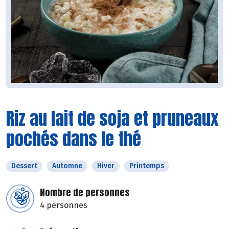
Riz au lait de soja et pruneaux
pochés dans le thé
Dessert
Automne
Hiver
Printemps
Nombre de personnes
4 personnes