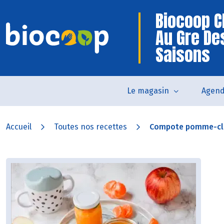
Biocoop C
Au Gre De
Saisons
Le magasin
Agen
Accueil
Toutes nos recettes
Compote pomme-cl