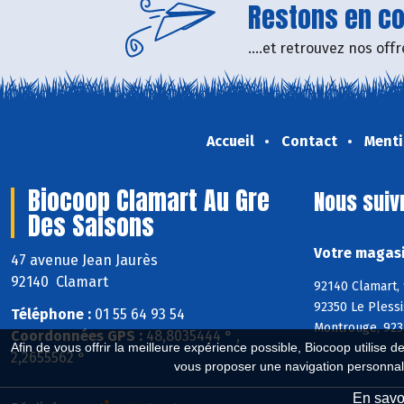
Restons en con
....et retrouvez nos of
Accueil
Contact
Menti
Biocoop Clamart Au Gre
Nous suiv
Des Saisons
Votre magasi
47 avenue Jean Jaurès
92140 Clamart
92140 Clamart,
92350 Le Pless
Téléphone :
01 55 64 93 54
Montrouge, 923
Coordonnées GPS :
48,8035444 ° ,
Afin de vous offrir la meilleure expérience possible, Biocoop utilise d
2,2655562 °
vous proposer une navigation personnal
En savoi