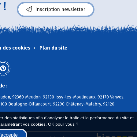
 !
Inscription newsletter
n des cookies
Plan du site
de :
eudon, 92360 Meudon, 92130 Issy-les-Moulineaux, 92170 Vanves,
2100 Boulogne-Billancourt, 92290 Châtenay-Malabry, 92120
 des statistiques afin d'analyser le trafic et la performance du site et
paramétrant vos cookies. OK pour vous ?
'accepte