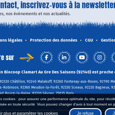
tact, inscrivez-vous à la newsletter
fres, nos événements et nos actualités.
ons légales
Protection des données
CGU
Gestio
re sur
n Biocoop Clamart Au Gre Des Saisons (92140) est proche 
 92320 Châtillon, 92240 Malakoff, 92260 Fontenay-aux-Roses, 92190 M
is-Robinson, 92360 Meudon-la-Forêt, 92330 Sceaux, 92220 Bagneux, 9
40 Bourg-la-Reine, 92310 Sèvres, 75015 Paris
es cookies : pour assurer une performance optimale du site, pour récolter
isée en toute sécurité. Vous pouvez changer d'avis à tout moment en 
r plus et paramétrer les cookies
Je refuse
J