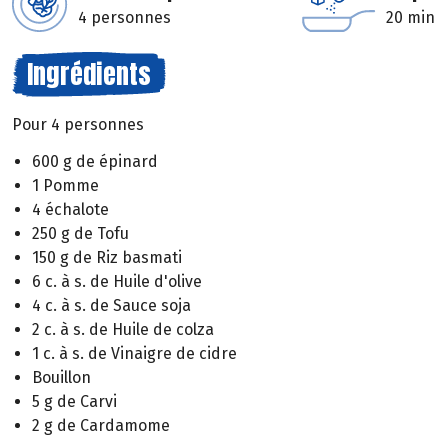
4 personnes
20 min
Ingrédients
Pour 4 personnes
600 g de épinard
1 Pomme
4 échalote
250 g de Tofu
150 g de Riz basmati
6 c. à s. de Huile d'olive
4 c. à s. de Sauce soja
2 c. à s. de Huile de colza
1 c. à s. de Vinaigre de cidre
Bouillon
5 g de Carvi
2 g de Cardamome