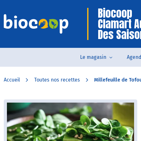
Biocoop
Clamart A
Des Saiso
Le magasin
Agen
Accueil
Toutes nos recettes
Millefeuille de Tofo