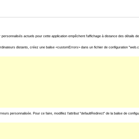
 personnalisés actuels pour cette application empêchent l'affichage à distance des détails de 
rdinateurs distants, créez une balise <customErrors> dans un fichier de configuration "web.con
urs personnalisée. Pour ce faire, modifiez l'attribut "defaultRedirect" de la balise de config