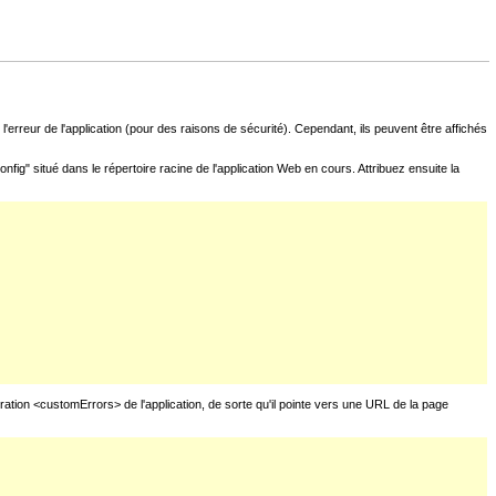
l'erreur de l'application (pour des raisons de sécurité). Cependant, ils peuvent être affichés
fig" situé dans le répertoire racine de l'application Web en cours. Attribuez ensuite la
uration <customErrors> de l'application, de sorte qu'il pointe vers une URL de la page