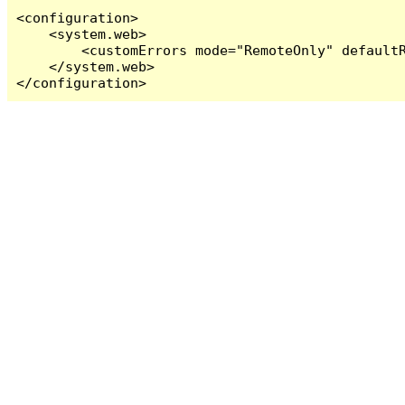
<configuration>

    <system.web>

        <customErrors mode="RemoteOnly" defaultR
    </system.web>

</configuration>