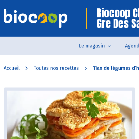
Biocoop C
Gre Des S
Le magasin
Agen
Accueil
Toutes nos recettes
Tian de légumes d’h