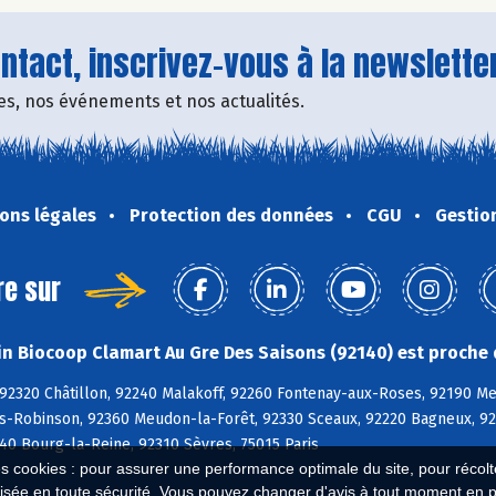
tact, inscrivez-vous à la newsletter
fres, nos événements et nos actualités.
ons légales
Protection des données
CGU
Gestio
re sur
n Biocoop Clamart Au Gre Des Saisons (92140) est proche 
 92320 Châtillon, 92240 Malakoff, 92260 Fontenay-aux-Roses, 92190 M
is-Robinson, 92360 Meudon-la-Forêt, 92330 Sceaux, 92220 Bagneux, 9
40 Bourg-la-Reine, 92310 Sèvres, 75015 Paris
es cookies : pour assurer une performance optimale du site, pour récolter
isée en toute sécurité. Vous pouvez changer d'avis à tout moment en 