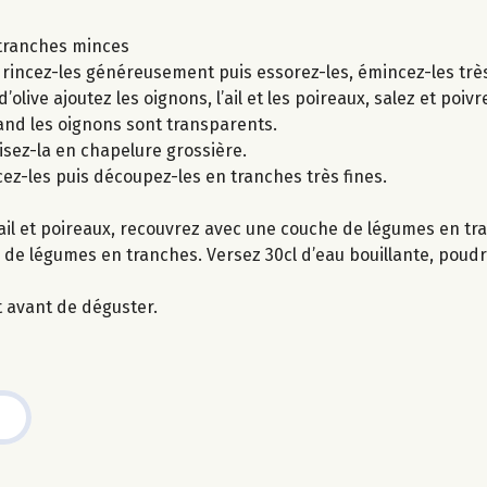
n tranches minces
ux, rincez-les généreusement puis essorez-les, émincez-les trè
olive ajoutez les oignons, l’ail et les poireaux, salez et poivre
nd les oignons sont transparents.
uisez-la en chapelure grossière.
ncez-les puis découpez-les en tranches très fines.
 ail et poireaux, recouvrez avec une couche de légumes en 
 de légumes en tranches. Versez 30cl d’eau bouillante, poudr
t avant de déguster.