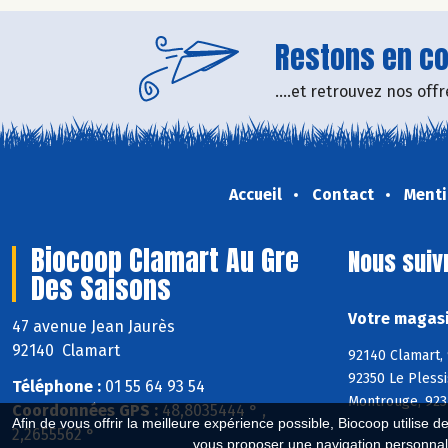
Restons en con
....et retrouvez nos of
Accueil
Contact
Menti
Biocoop Clamart Au Gre
Nous suiv
Des Saisons
Votre magasi
47 avenue Jean Jaurès
92140 Clamart
92140 Clamart,
92350 Le Pless
Téléphone :
01 55 64 93 54
Montrouge, 923
Coordonnées GPS :
48,8035444 ° ,
Afin de vous offrir la meilleure expérience possible, Biocoop utilise d
2,2655562 °
vous proposer une navigation personnal