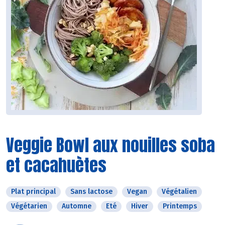
Veggie Bowl aux nouilles soba
et cacahuètes
Plat principal
Sans lactose
Vegan
Végétalien
Végétarien
Automne
Eté
Hiver
Printemps