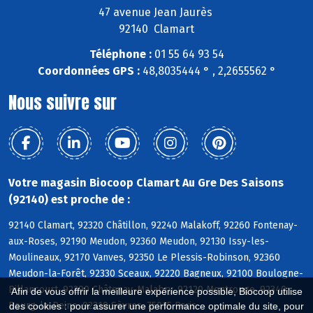
47 avenue Jean Jaurès
92140 Clamart
Téléphone :
01 55 64 93 54
Coordonnées GPS :
48,8035444 ° , 2,2655562 °
Nous suivre sur
Votre magasin Biocoop Clamart Au Gre Des Saisons
(92140) est proche de :
92140 Clamart, 92320 Châtillon, 92240 Malakoff, 92260 Fontenay-
aux-Roses, 92190 Meudon, 92360 Meudon, 92130 Issy-les-
Moulineaux, 92170 Vanves, 92350 Le Plessis-Robinson, 92360
Meudon-la-Forêt, 92330 Sceaux, 92220 Bagneux, 92100 Boulogne-
Billancourt, 92290 Châtenay-Malabry, 92120 Montrouge, 92340
Afin de vous offrir la meilleure expérience possible, Biocoop utilise
Bourg-la-Reine, 92310 Sèvres, 75015 Paris
des cookies : pour assurer une performance optimale du site, pour