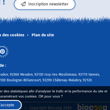
 !
Inscription newsletter
n des cookies
Plan du site
de :
eudon, 92360 Meudon, 92130 Issy-les-Moulineaux, 92170 Vanves,
2100 Boulogne-Billancourt, 92290 Châtenay-Malabry, 92120
 des statistiques afin d'analyser le trafic et la performance du site et
paramétrant vos cookies. OK pour vous ?
'accepte
seau Biocoop
Copyright Biocoop 2026