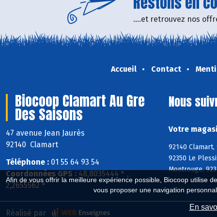
Restons en con
....et retrouvez nos of
Accueil
Contact
Menti
Biocoop Clamart Au Gre
Nous suiv
Des Saisons
Votre magasi
47 avenue Jean Jaurès
92140 Clamart
92140 Clamart,
92350 Le Pless
Téléphone :
01 55 64 93 54
Montrouge, 923
Coordonnées GPS :
48,8035444 ° ,
Afin de vous offrir la meilleure expérience possible, Biocoop utilise d
2,2655562 °
vous proposer une navigation personnal
En savoi
Réalisé par