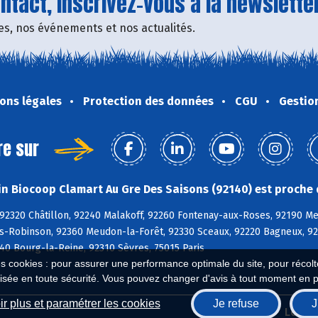
tact, inscrivez-vous à la newsletter
fres, nos événements et nos actualités.
ons légales
Protection des données
CGU
Gestio
re sur
n Biocoop Clamart Au Gre Des Saisons (92140) est proche 
 92320 Châtillon, 92240 Malakoff, 92260 Fontenay-aux-Roses, 92190 M
is-Robinson, 92360 Meudon-la-Forêt, 92330 Sceaux, 92220 Bagneux, 9
40 Bourg-la-Reine, 92310 Sèvres, 75015 Paris
es cookies : pour assurer une performance optimale du site, pour récolter
isée en toute sécurité. Vous pouvez changer d'avis à tout moment en 
r plus et paramétrer les cookies
Je refuse
J
Biocoop.fr
Le ré