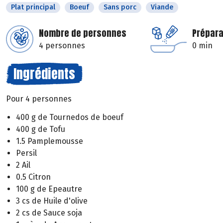
Plat principal
Boeuf
Sans porc
Viande
Nombre de personnes
Prépara
4 personnes
0 min
Ingrédients
Pour 4 personnes
400 g de Tournedos de boeuf
400 g de Tofu
1.5 Pamplemousse
Persil
2 Ail
0.5 Citron
100 g de Epeautre
3 cs de Huile d'olive
2 cs de Sauce soja