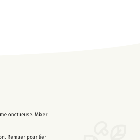
crème onctueuse. Mixer
lon. Remuer pour lier