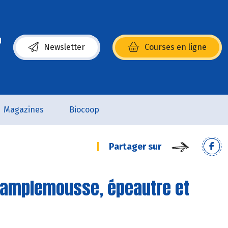
Newsletter
Courses en ligne
(s’ouvre dans une nouvelle fenêtre)
Magazines
Biocoop
Partager sur
pamplemousse, épeautre et