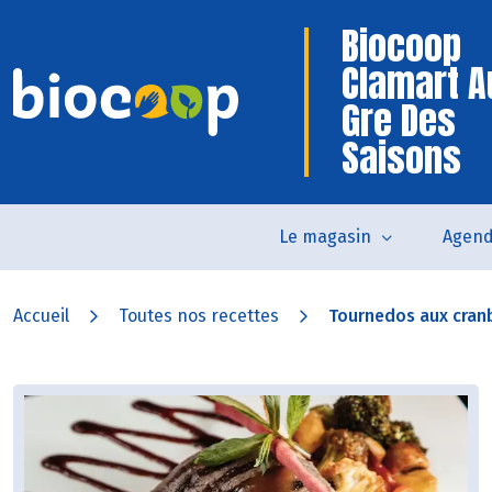
Biocoop
Clamart A
Gre Des
Saisons
Le magasin
Agen
Accueil
Toutes nos recettes
Tournedos aux cranb