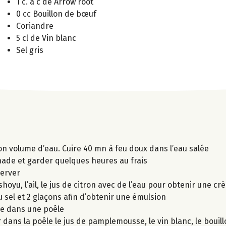
1 c. à c de Arrow root
0 cc Bouillon de bœuf
Coriandre
5 cl de Vin blanc
Sel gris
son volume d’eau. Cuire 40 mn à feu doux dans l’eau salée
nade et garder quelques heures au frais
server
shoyu, l’ail, le jus de citron avec de l’eau pour obtenir une 
 du sel et 2 glaçons afin d’obtenir une émulsion
de dans une poêle
r dans la poêle le jus de pamplemousse, le vin blanc, le bouil