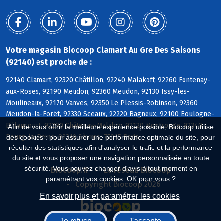
Votre magasin Biocoop Clamart Au Gre Des Saisons
(92140) est proche de :
92140 Clamart, 92320 Châtillon, 92240 Malakoff, 92260 Fontenay-
aux-Roses, 92190 Meudon, 92360 Meudon, 92130 Issy-les-
Moulineaux, 92170 Vanves, 92350 Le Plessis-Robinson, 92360
Meudon-la-Forêt, 92330 Sceaux, 92220 Bagneux, 92100 Boulogne-
Billancourt, 92290 Châtenay-Malabry, 92120 Montrouge, 92340
Afin de vous offrir la meilleure expérience possible, Biocoop utilise
Bourg-la-Reine, 92310 Sèvres, 75015 Paris
des cookies : pour assurer une performance optimale du site, pour
récolter des statistiques afin d'analyser le trafic et la performance
du site et vous proposer une navigation personnalisée en toute
sécurité. Vous pouvez changer d'avis à tout moment en
Biocoop.fr
Le réseau Biocoop
paramétrant vos cookies. OK pour vous ?
Copyright Biocoop 2026
En savoir plus et paramétrer les cookies
Je refuse
J'accepte