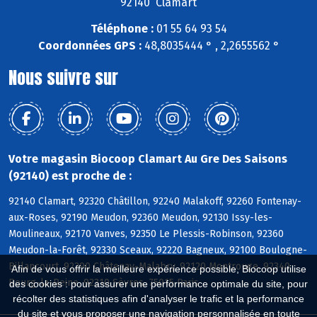
92140 Clamart
Téléphone :
01 55 64 93 54
Coordonnées GPS :
48,8035444 ° , 2,2655562 °
Nous suivre sur
Votre magasin Biocoop Clamart Au Gre Des Saisons
(92140) est proche de :
92140 Clamart, 92320 Châtillon, 92240 Malakoff, 92260 Fontenay-
aux-Roses, 92190 Meudon, 92360 Meudon, 92130 Issy-les-
Moulineaux, 92170 Vanves, 92350 Le Plessis-Robinson, 92360
Meudon-la-Forêt, 92330 Sceaux, 92220 Bagneux, 92100 Boulogne-
Billancourt, 92290 Châtenay-Malabry, 92120 Montrouge, 92340
Afin de vous offrir la meilleure expérience possible, Biocoop utilise
Bourg-la-Reine, 92310 Sèvres, 75015 Paris
des cookies : pour assurer une performance optimale du site, pour
récolter des statistiques afin d'analyser le trafic et la performance
du site et vous proposer une navigation personnalisée en toute