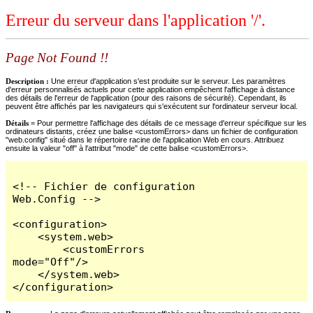
Erreur du serveur dans l'application '/'.
Page Not Found !!
Description :
Une erreur d'application s'est produite sur le serveur. Les paramètres
d'erreur personnalisés actuels pour cette application empêchent l'affichage à distance
des détails de l'erreur de l'application (pour des raisons de sécurité). Cependant, ils
peuvent être affichés par les navigateurs qui s'exécutent sur l'ordinateur serveur local.
Détails =
Pour permettre l'affichage des détails de ce message d'erreur spécifique sur les
ordinateurs distants, créez une balise <customErrors> dans un fichier de configuration
"web.config" situé dans le répertoire racine de l'application Web en cours. Attribuez
ensuite la valeur "off" à l'attribut "mode" de cette balise <customErrors>.
<!-- Fichier de configuration 
Web.Config -->

<configuration>

    <system.web>

        <customErrors 
mode="Off"/>

    </system.web>

</configuration>