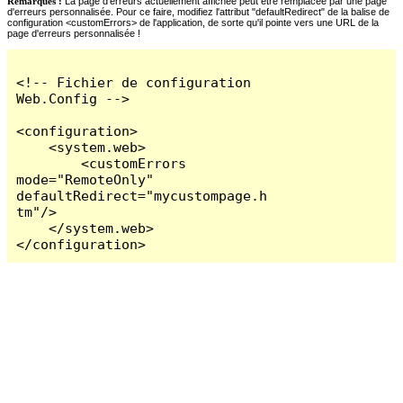
Remarques :
La page d'erreurs actuellement affichée peut être remplacée par une page
d'erreurs personnalisée. Pour ce faire, modifiez l'attribut "defaultRedirect" de la balise de
configuration <customErrors> de l'application, de sorte qu'il pointe vers une URL de la
page d'erreurs personnalisée !
<!-- Fichier de configuration 
Web.Config -->

<configuration>

    <system.web>

        <customErrors 
mode="RemoteOnly" 
defaultRedirect="mycustompage.h
tm"/>

    </system.web>

</configuration>