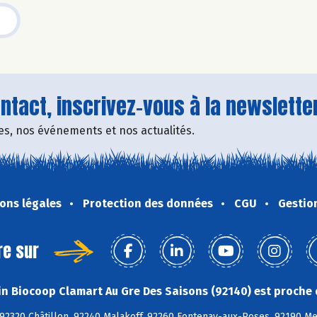
tact, inscrivez-vous à la newsletter
fres, nos événements et nos actualités.
ons légales
Protection des données
CGU
Gestio
re sur
n Biocoop Clamart Au Gre Des Saisons (92140) est proche 
 92320 Châtillon, 92240 Malakoff, 92260 Fontenay-aux-Roses, 92190 M