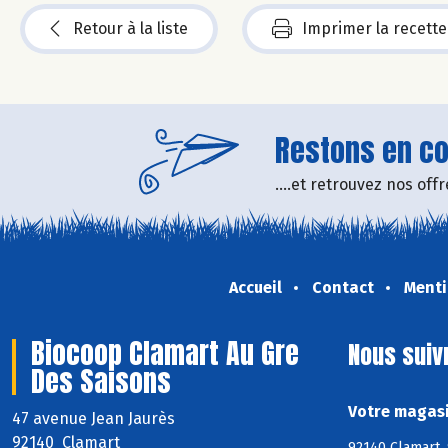
Retour à la liste
Imprimer la recette
Restons en con
....et retrouvez nos of
Accueil
Contact
Menti
Biocoop Clamart Au Gre
Nous suiv
Des Saisons
Votre magasi
47 avenue Jean Jaurès
92140 Clamart
92140 Clamart,