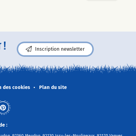
 !
Inscription newsletter
n des cookies
Plan du site
de :
eudon, 92360 Meudon, 92130 Issy-les-Moulineaux, 92170 Vanves,