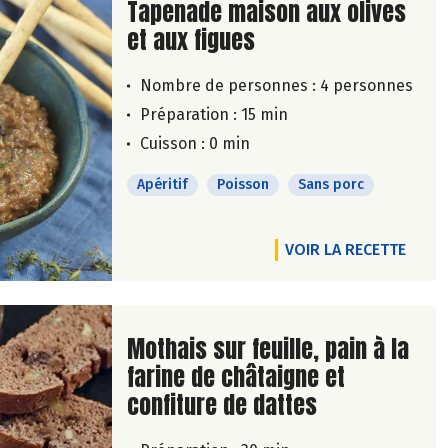
Lire la suite de la recette
Tapenade maison aux olives
et aux figues
Nombre de personnes :
4 personnes
Préparation : 15 min
Cuisson : 0 min
Apéritif
Poisson
Sans porc
VOIR LA RECETTE
Lire la suite de la recette
Mothais sur feuille, pain à la
farine de châtaigne et
confiture de dattes