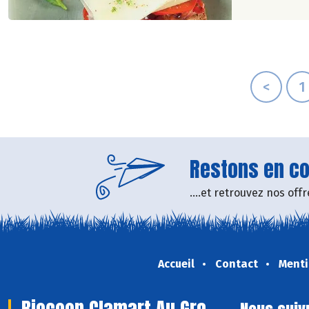
<
1
Restons en con
....et retrouvez nos of
Accueil
Contact
Menti