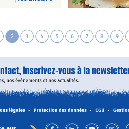
2
3
4
5
6
7
8
9
tact, inscrivez-vous à la newsletter
fres, nos événements et nos actualités.
ons légales
Protection des données
CGU
Gestio