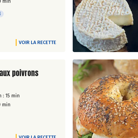
0 min
l
VOIR LA RECETTE
ite de la recette
 aux poivrons
 : 15 min
0 min
VOIR LA RECETTE