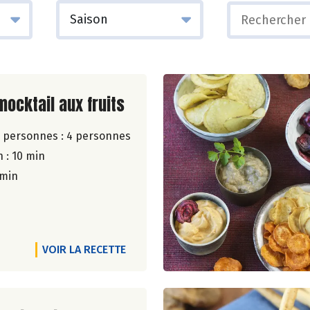
ite de la recette
mocktail aux fruits
 personnes :
4 personnes
 : 10 min
 min
VOIR LA RECETTE