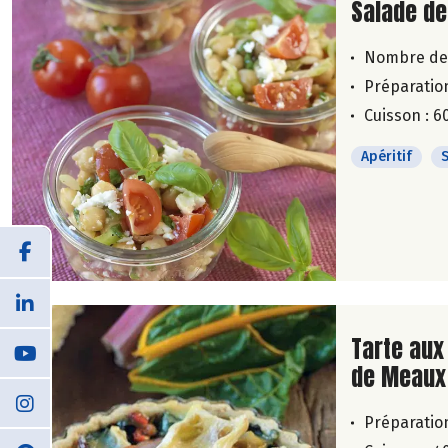
Lire la su
Salade de
Nombre de
Préparation
Cuisson : 6
Apéritif
Lire la su
Tarte aux 
de Meaux
Préparation