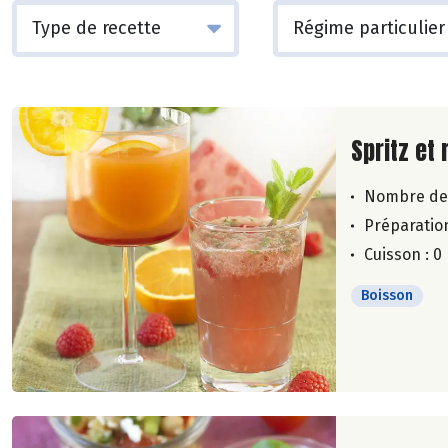
Lire la su
Spritz et 
Nombre de
Préparation
Cuisson : 0
Boisson