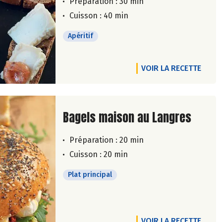
Préparation : 30 min
Cuisson : 40 min
Apéritif
VOIR LA RECETTE
Lire la suite de la recette
Bagels maison au Langres
Préparation : 20 min
Cuisson : 20 min
Plat principal
VOIR LA RECETTE