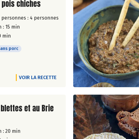
ite de la recette
 pois chiches
 personnes :
4 personnes
 : 15 min
0 min
Sans porc
VOIR LA RECETTE
ite de la recette
blettes et au Brie
 : 20 min