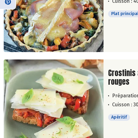
Cuisson : 4
Plat principa
Lire la su
Crostinis
rouges
Préparation
Cuisson : 3
Apéritif