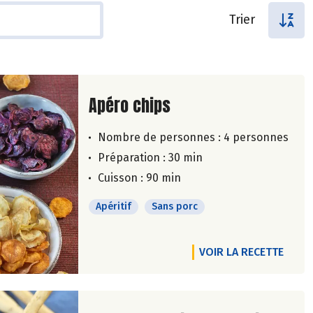
Trier
Lire la suite de la recette
Apéro chips
Nombre de personnes :
4 personnes
Préparation : 30 min
Cuisson : 90 min
Apéritif
Sans porc
VOIR LA RECETTE