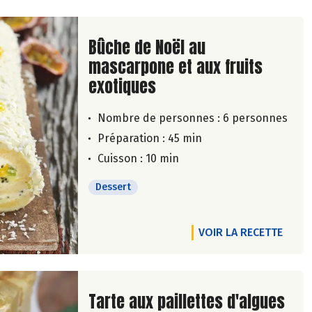
Lire la suite de la recette
Bûche de Noël au
mascarpone et aux fruits
exotiques
Nombre de personnes :
6 personnes
Préparation : 45 min
Cuisson : 10 min
Dessert
VOIR LA RECETTE
Lire la suite de la recette
Tarte aux paillettes d'algues