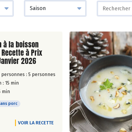
ite de la recette
n à la boisson
 Recette à Prix
Janvier 2026
 personnes :
5 personnes
 : 15 min
5 min
Sans porc
VOIR LA RECETTE