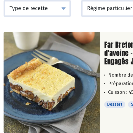
Lire la su
Far Breto
d'avoine -
Engagés 
Nombre de
Préparation
Cuisson : 4
Dessert