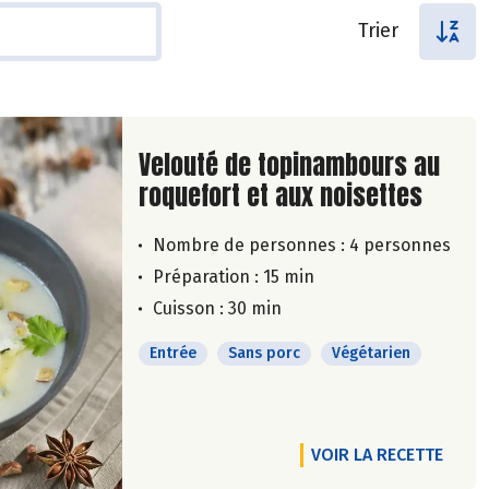
Trier
Lire la suite de la recette
Velouté de topinambours au
roquefort et aux noisettes
Nombre de personnes :
4 personnes
Préparation : 15 min
Cuisson : 30 min
Entrée
Sans porc
Végétarien
VOIR LA RECETTE