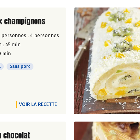
ite de la recette
ux champignons
 personnes :
4 personnes
 : 45 min
0 min
l
Sans porc
VOIR LA RECETTE
ite de la recette
u chocolat