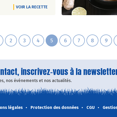
VOIR LA RECETTE
2
3
4
5
6
7
8
9
tact, inscrivez-vous à la newsletter
fres, nos événements et nos actualités.
ons légales
Protection des données
CGU
Gestio