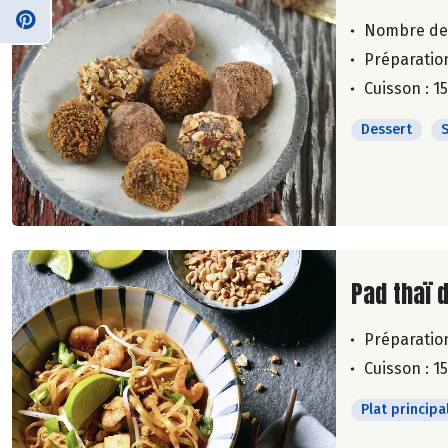
Nombre de
Préparation
Cuisson : 1
Dessert
Lire la su
Pad thaï 
Préparation
Cuisson : 1
Plat principa