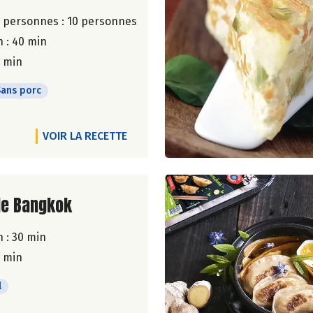
 personnes :
10 personnes
 : 40 min
5 min
Sans porc
VOIR LA RECETTE
ite de la recette
de Bangkok
 : 30 min
5 min
l