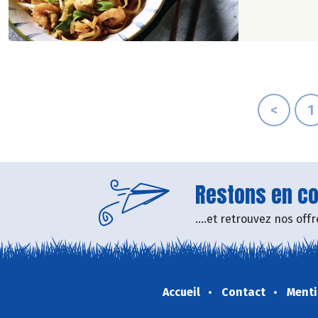
<
1
Restons en con
....et retrouvez nos of
Accueil
Contact
Menti