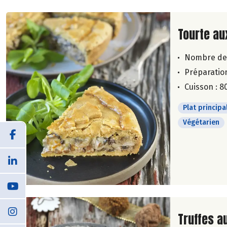
Lire la su
Tourte a
Nombre de
Préparation
Cuisson : 8
Plat principa
Végétarien
Lire la su
Truffes a